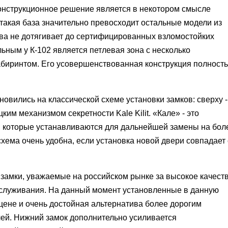
конструкционное решение является в некотором смысле
такая база значительно превосходит остальные модели из
ва не дотягивает до сертифицированных взломостойких
ьным у К-102 является петлевая зона с несколько
иринтом. Его усовершенствованная конструкция полност
новились на классической схеме установки замков: сверху -
ким механизмом секретности Kale Kilit. «Кале» - это
, которые устанавливаются для дальнейшей замены на бол
схема очень удобна, если установка новой двери совпадает 
замки, уважаемые на российском рынке за высокое качест
бслуживания. На данный момент установленные в данную
 цене и очень достойная альтернатива более дорогим
ей. Нижний замок дополнительно усиливается