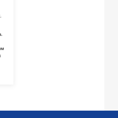
.
а.
ом
к