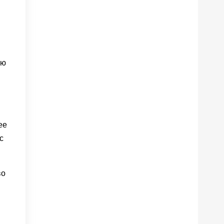
ью
ее
с
во