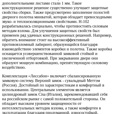
дополнительными листами стали 1 мм. Такое
конструкционное решение существенно улучшает защитные
свойства сборки. Также предусмотрено заполнение полостей
дверного полотна минватой, которая обладает превосходными
звуко- и теплоизоляционными свойствами. Н-102
разрабатывалась специально, чтобы противостоять силовым
методам взлома. Для улучшения защитных свойств был
применен ряд удачных конструкционных решений. Например,
обратить внимание стоит на высокоэффективный
противовзломный лабиринт, образующийся благодаря
взаимодействию элементов коробки и полотна. Также коробка
оснащается усовершенствованной замковой стойкой и
увеличенной отбортовкой. При закрывании двери они
образуют мощную комбинацию, препятствующую силовому
воздействию.
Комплектация «Лиссабон» включает сбалансированную
замковую систему. Верхний замок - сувальдный Меттэм
(Россия). Достойный по характеристикам и комфортный в
использовании. Центральным элементом является
цилиндровый замок Cisa (Италия), зарекомендовавший себя
на российском рынке с самой положительной стороны. Он
обладает высоким уровнем защищенности от
интеллектуальных методик взлома, а также комфортен в
эксплуатации благодаря продуманной, износостойкой,