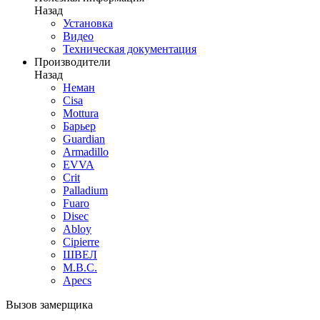
Назад
Установка
Видео
Техническая документация
Производители
Назад
Неман
Cisa
Mottura
Барьер
Guardian
Armadillo
EVVA
Crit
Palladium
Fuaro
Disec
Abloy
Cipierre
ШВЕЛ
M.B.C.
Apecs
Вызов замерщика