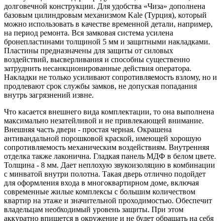
долговечной конструкции. Для удобства «Чиза» дополнена
базовым цилиндровым механизмом Kale (Турция), который
можно использовать в качестве временной детали, например,
на период ремонта. Вся замковая система усилена
бронепластинами толщиной 5 мм и защитными накладками.
Пластины предназначены для защиты от силовых
воздействий, высверливания и способны существенно
затруднить несанкционированные действия оператора.
Накладки не только усиливают сопротивляемость взлому, но и
продлевают срок службы замков, не допуская попадания
внутрь загрязнений извне.
Что касается внешнего вида комплектации, то она выполнена
максимально незатейливой и не привлекающей внимание.
Внешняя часть двери - простая черная. Окрашена
антивандальной порошковой краской, имеющей хорошую
сопротивляемость механическим воздействиям. Внутренняя
отделка также лаконична. Гладкая панель МДФ в белом цвете.
Толщина - 8 мм. Дает неплохую звукоизоляцию в комбинации
с минватой внутри полотна. Такая дверь отлично подойдет
для оформления входа в многоквартирном доме, включая
современные жилые комплексы с большим количеством
квартир на этаже и значительной проходимостью. Обеспечит
владельцам необходимый уровень защиты. При этом
аккуратно впишется в окружение и не будет обращать на себя