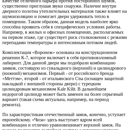
качестве отличного барьера против посторонних шумов,
существенно приглушая звуки снаружи. Наличие внутри
дверного полотна утеплительных материалов также влияет на
шумоизоляцию и помогает двери удерживать тепло в
помещении. Таким образом, данная модель наиболее ярко
способна проявить себя в специфических условиях работы.
Например, в жилых и офисных помещениях, располагаемых
на первом этаже, где существует риск столкновения с резкими
перепадами температуры и интенсивным потоком людей.
Комплектация «Воронеж» основана на конструкционном
решении К-7, которое включает в себя противовзломный
лабиринт. Для данной двери мы подобрали комбинацию
замков, состоящую из сувальдного (верхний) и цилиндрового
(нижний) механизмов. Первый - от российского бренда
«Меттэм», второй - от итальянского Cisa (оснащен защитной
накладкой с внешней стороны двери) с турецким
цилиндровым механизмом Kale Kilit. В дальнейшем
недорогой цилиндр может быть заменен на более серьезный
вариант (такая схема актуальна, например, на период
ремонта).
По характеристикам отечественный замок, конечно, уступает
европейскому. «Чиза» здесь выступает ядром всей
комбинации и отлично уравновешивает верхний замок. На