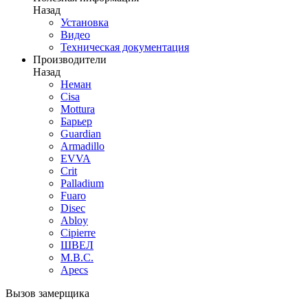
Назад
Установка
Видео
Техническая документация
Производители
Назад
Неман
Cisa
Mottura
Барьер
Guardian
Armadillo
EVVA
Crit
Palladium
Fuaro
Disec
Abloy
Cipierre
ШВЕЛ
M.B.C.
Apecs
Вызов замерщика