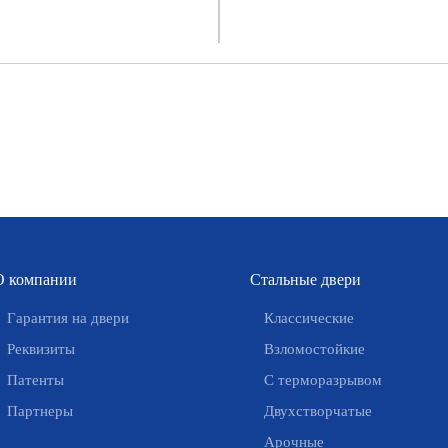
ния является лидером по
Объединяет предприятия,
у продаж как в строящихся,
организации и учреждения, по
готовых объектах, входит в
преимуществу, малого и средне
иацию риэлторов Петербурга
бизнеса самых разных отрасле
области.
Подробнее
Подроб
О компании
Стальные двери
Гарантия на двери
Классические
Реквизиты
Взломостойкие
Патенты
С терморазрывом
Партнеры
Двухстворчатые
Арочные