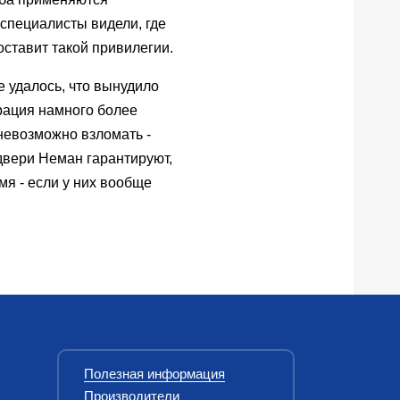
специалисты видели, где
ставит такой привилегии.
е удалось, что вынудило
рация намного более
 невозможно взломать -
двери Неман гарантируют,
я - если у них вообще
Полезная информация
Производители