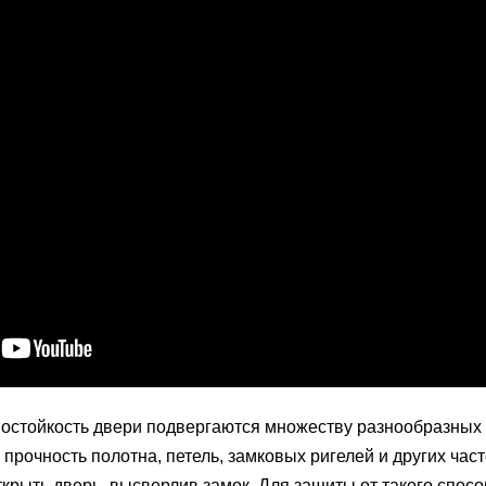
остойкость двери подвергаются множеству разнообразных
 прочность полотна, петель, замковых ригелей и других час
крыть дверь, высверлив замок. Для защиты от такого спос