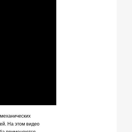
 механических
тей. На этом видео
оба применяются