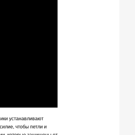
ники устанавливают
силие, чтобы петли и
ии, которые защищены от