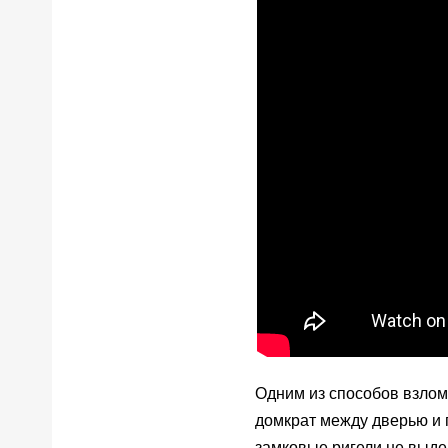
Одним из способов взло
домкрат между дверью и 
замковые ригели не выд