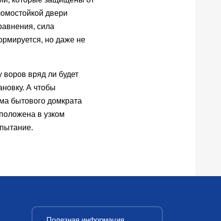
ломостойкой двери
равнения, сила
ормируется, но даже не
у воров вряд ли будет
новку. А чтобы
ема бытового домкрата
сположена в узком
спытание.
Полезная информация