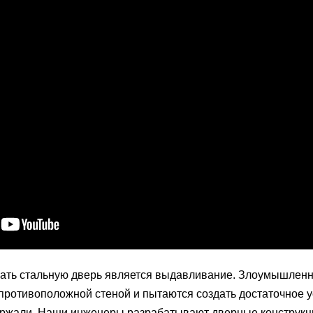
мать стальную дверь является выдавливание. Злоумышлен
противоположной стеной и пытаются создать достаточное у
ержали. Наши инженеры разрабатывают дверные конструкц