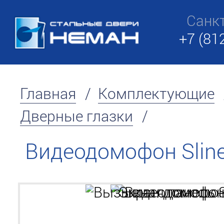
Санк
+7 (81
Главная
/
Комплектующие
Дверные глазки
/
Видеодомофон Slin