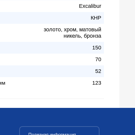
Excalibur
КНР
золото, хром, матовый
никель, бронза
150
70
52
123
мм
Полезная информация