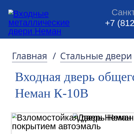
Санк
+7 (812
Главная
/
Стальные двери
Входная дверь общег
Неман К-10В