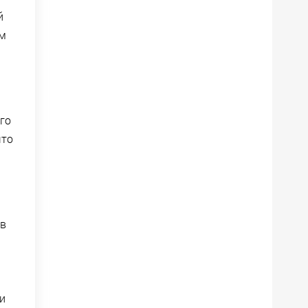
й
ам
го
что
 в
и