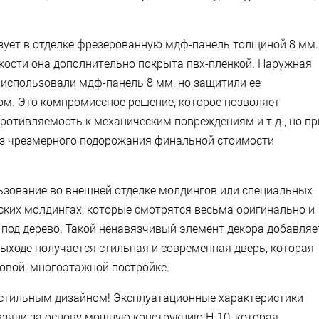
зует в отделке фрезерованную мдф-панель толщиной 8 мм.
кости она дополнительно покрыта пвх-пленкой. Наружная
 использовали мдф-панель 8 мм, но защитили ее
м. Это компромиссное решение, которое позволяет
противляемость к механическим повреждениям и т.д., но пр
без чрезмерного подорожания финальной стоимости
ьзование во внешней отделке молдингов или специальных
ских молдингах, которые смотрятся весьма оригинально и
под дерево. Такой ненавязчивый элемент декора добавляе
выходе получается стильная и современная дверь, которая
новой, многоэтажной постройке.
 стильным дизайном! Эксплуатационные характеристики
взяли за основу мощную конструкцию Н-10, которая