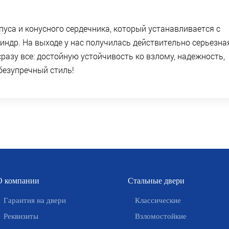
рпуса и конусного сердечника, который устанавливается с
ндр. На выходе у нас получилась действительно серьезна
сразу все: достойную устойчивость ко взлому, надежность,
безупречный стиль!
О компании
Стальные двери
Гарантия на двери
Классические
Реквизиты
Взломостойкие