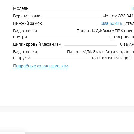
Модель
Н
Верхний замок
Меттэм ЗВ8.341.
Нижний замок
Cisa 56.415
(Итал
Вид отделки
Панель МДФ 8мм с ПВХ плен
внутри
фрезерован
Цилиндровый механизм
Cisa A
Вид отделки
Панель МДФ 8мм с Антивандаль
снаружи
пластиком с молдинг
Подробные характеристики