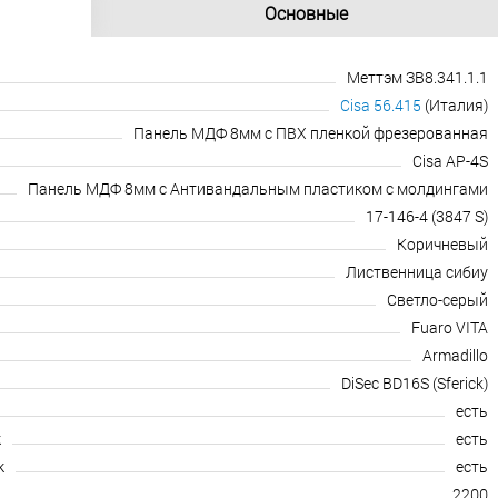
Основные
Меттэм ЗВ8.341.1.1
Cisa 56.415
(Италия)
Панель МДФ 8мм с ПВХ пленкой фрезерованная
Cisa AP-4S
Панель МДФ 8мм с Антивандальным пластиком с молдингами
17-146-4 (3847 S)
Коричневый
Лиственница сибиу
Светло-серый
Fuaro VITA
Armadillo
DiSec BD16S (Sferick)
есть
к
есть
к
есть
2200