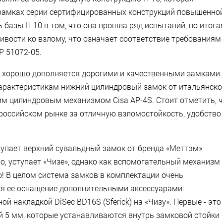
 рамках серии сертифицированных конструкций повышенно
 базы Н-10 в том, что она прошла ряд испытаний, по итог
чивости ко взлому, что означает соответствие требованиям
Р 51072-05.
 хорошо дополняется дорогими и качественными замками.
арактеристикам нижний цилиндровый замок от итальянско
им цилиндровым механизмом Cisa AP-4S. Стоит отметить, 
 российском рынке за отличную взломостойкость, удобство
тупает верхний сувальдный замок от бренда «Меттэм»
но, уступает «Чизе», однако как вспомогательный механизм
! В целом система замков в комплектации очень
я ее оснащение дополнительными аксессуарами:
й накладкой DiSec BD16S (Sferick) на «Чизу». Первые - это
 5 мм, которые устанавливаются внутрь замковой стойки 