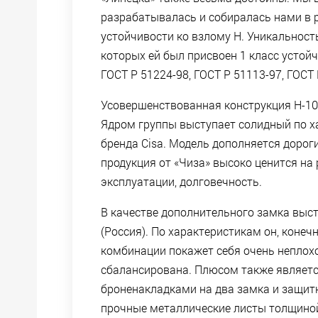
разрабатывалась и собиралась нами в
устойчивости ко взлому Н. Уникальность
которых ей был присвоен 1 класс устой
ГОСТ Р 51224-98, ГОСТ Р 51113-97, ГОСТ 
Усовершенствованная конструкция Н-10
Ядром группы выступает солидный по х
бренда Cisa. Модель дополняется дорог
продукция от «Чиза» высоко ценится на
эксплуатации, долговечность.
В качестве дополнительного замка выс
(Россия). По характеристикам он, конеч
комбинации покажет себя очень неплохо
сбалансирована. Плюсом также являетс
броненакладками на два замка и защитно
прочные металлические листы толщиной