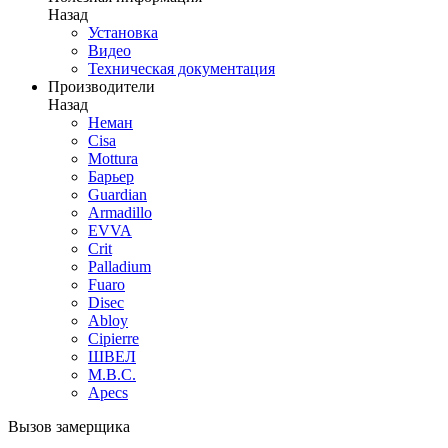
Назад
Установка
Видео
Техническая документация
Производители
Назад
Неман
Cisa
Mottura
Барьер
Guardian
Armadillo
EVVA
Crit
Palladium
Fuaro
Disec
Abloy
Cipierre
ШВЕЛ
M.B.C.
Apecs
Вызов замерщика