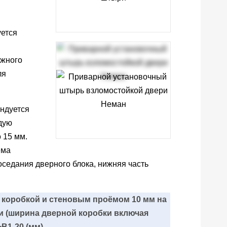
уется
ужного
ля
ндуется
дую
 15 мм.
ёма
оседания дверного блока, нижняя часть
 коробкой и стеновым проёмом 10 мм на
и (ширина дверной коробки включая
В1-20 (мм)