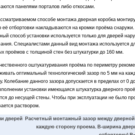
аются панелями порталов либо откосами.
ссматриваемом способе монтажа дверная коробка монтир
то её отбортовки накладываются на кромки проёма снаружи.
ный способ установки используется только для дверей нар
ания. Специалистами данный вид монтажа используется д
х проёмов с толщиной стен без штукатурки до 160 мм.
чественного оштукатуривания проёма по периметру рекоме
ивать оптимальный технологический зазор по 5 мм на каж
у. Колебание данного зазора допускается в пределах от 0 до
ыполнении установки имеющаяся штукатурка дверного про
тся до несущей стены. Чтобы при эксплуатации не было пр
ается раствором.
и дверей
Расчетный монтажный зазор между дверной
каждую сторону проема. В-ширина двер
отбортовку) В=