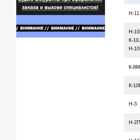
Н-11
Н-10
К-10.
Н-1
К-8М
К-10
Н-3
Н-2