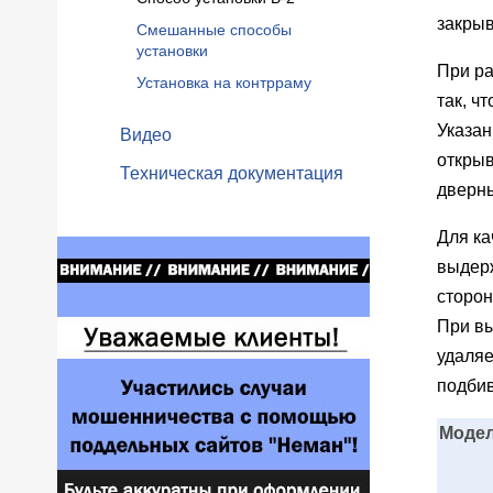
закрыв
Смешанные способы
установки
При ра
Установка на контрраму
так, ч
Указан
Видео
открыв
Техническая документация
дверны
Для ка
выдерж
сторон
При в
удаляе
подбив
Модел