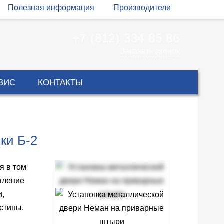
Полезная информация
Производители
+7 (812) 334 85 86
Заказать звонок
ВИС
КОНТАКТЫ
ки Б-2
я в том
епление
и,
стины.